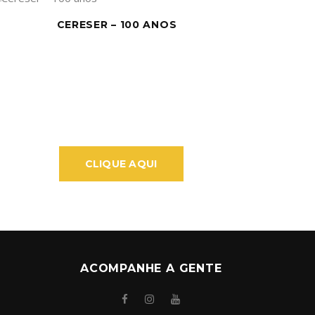
CERESER – 100 ANOS
DEL C
CLIQUE AQUI
ACOMPANHE A GENTE